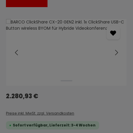
Bildergalerie überspringen
Regulärer Preis:
2.280,93 €
Preise inkl. MwSt. zzgl. Versandkosten
Sofort verfügbar, Lieferzeit: 3-4 Wochen