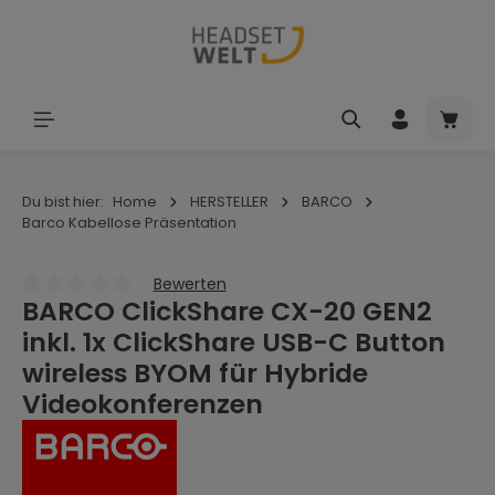
Zum Hauptinhalt springen
Waren
Du bist hier:
Home
HERSTELLER
BARCO
Barco Kabellose Präsentation
Bewerten
BARCO ClickShare CX-20 GEN2
Durchschnittliche Bewertung von 0 von 5 Sternen
inkl. 1x ClickShare USB-C Button
wireless BYOM für Hybride
Videokonferenzen