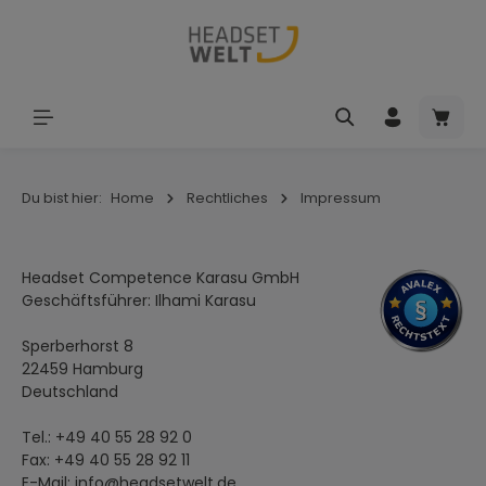
Zum Hauptinhalt springen
Waren
Du bist hier:
Home
Rechtliches
Impressum
Headset Competence Karasu GmbH
Geschäftsführer: Ilhami Karasu
Sperberhorst 8
22459 Hamburg
Deutschland
Tel.: +49 40 55 28 92 0
Fax: +49 40 55 28 92 11
E-Mail:
info@headsetwelt.de