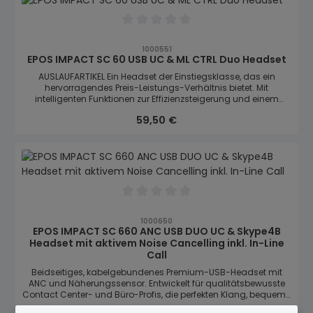
Kunstlederüberzug und CircleFlex™-Hörmuschelsystem mit
Doppelgelenk für höchsten Tragekomfort. Stabiles Design
erleben: Die stabile Konstruktion mit leichtem, metallverstärktem
Durchschnittliche Bewertung von 0 von
Kopfbügel ist auf jahrelangen Dauereinsatz ausgelegt
1000551
Schützen Sie Ihr Gehör: Vor akustischem Schock, mit der EPOS
EPOS IMPACT SC 60 USB UC & ML CTRL Duo Headset
ActiveGard®-Technologie Einfache Anrufsteuerung: In-Line
Call Control zum Stummschalten, Regeln der Lautstärke und
AUSLAUFARTIKEL Ein Headset der Einstiegsklasse, das ein
Annehmen/Beenden von Anrufen. Optimieren Sie die
hervorragendes Preis-Leistungs-Verhältnis bietet. Mit
Sprachübertragung: Biegsamer, drehbarer Mikrofonarm für
intelligenten Funktionen zur Effizienzsteigerung und einem
eine ideale Mikrofonposition und flexibles Tragen
ultraleichten Design ist das IMPACT 100 die ideale Lösung für
Regulärer Preis:
59,50 €
Vieltelefonierer im professionellen Umfeld. ​
Durchschnittliche Bewertung von 0 von
1000650
EPOS IMPACT SC 660 ANC USB DUO UC & Skype4B
Headset mit aktivem Noise Cancelling inkl. In-Line
Call
Beidseitiges, kabelgebundenes Premium-USB-Headset mit
ANC und Näherungssensor. Entwickelt für qualitätsbewusste
Contact Center- und Büro-Profis, die perfekten Klang, bequeme
Anrufsteuerung, Langlebigkeit und ganztägigen Komfort