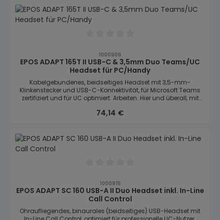
Durchschnittliche Bewertung von 0 von
1000906
EPOS ADAPT 165T II USB-C & 3,5mm Duo Teams/UC
Headset für PC/Handy
Kabelgebundenes, beidseitiges Headset mit 3,5-mm-
Klinkenstecker und USB-C-Konnektivität, für Microsoft Teams
zertifiziert und für UC optimiert. Arbeiten. Hier und überall, mit
einem stilvollen, komfortablen Headset für die Anforderungen
Regulärer Preis:
74,14 €
des heutigen hybriden Arbeitsplatzes mit herausragendem
Stereosound.
Durchschnittliche Bewertung von 0 von
1000915
EPOS ADAPT SC 160 USB-A II Duo Headset inkl. In-Line
Call Control
Ohraufliegendes, binaurales (beidseitiges) USB-Headset mit
In-Line Call Control, optimiert für professionelle UC-Nutzer.