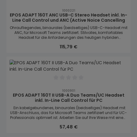
Durchschnittliche Bewertung von 0 von
1000221
EPOS ADAPT 160T ANC USB-C Stereo Headset inkl. In-
Line Call Control und ANC (Active Noice Cancelling
Ohraufliegendes, binaurales (beidseitiges) USB-C-Headset mit
ANC, für Microsoft Teams zertifiziert. Stilvolles, komfortables
Headset für die Anforderungen des heutigen hybriden
Arbeitsplatzes mit ANC und herausragendem Stereosound.
Regulärer Preis:
115,79 €
Durchschnittliche Bewertung von 0 von
1000901
EPOS ADAPT 160T II USB-A Duo Teams/UC Headset
inkl. In-Line Call Control für PC
Ein kabelgebundenes, binaurales (beidseitiges) Headset mit
USB-Anschluss, das für Microsoft Teams zertifiziert und für UC-
Professionals optimiert ist. Arbeiten Sie auf Ihre Weise mit einem
stilvollen, komfortablen Headset, das mit herausragendem
Regulärer Preis:
57,48 €
Stereo-Sound für die Anforderungen des heutigen Hybrid-
Arbeitsplatzes entwickelt wurde.