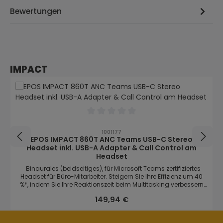
Bewertungen
Produktgalerie überspringen
IMPACT
Durchschnittliche Bewertung von 0 von
1001177
EPOS IMPACT 860T ANC Teams USB-C Stereo
Headset inkl. USB-A Adapter & Call Control am
Headset
Binaurales (beidseitiges), für Microsoft Teams zertifiziertes
Headset für Büro-Mitarbeiter. Steigern Sie Ihre Effizienz um 40
%*, indem Sie Ihre Reaktionszeit beim Multitasking verbessern
und die Genauigkeit aufrechterhalten - mit EPOS BrainAdapt™,
Regulärer Preis:
149,94 €
der branchenführenden Spracherkennung von EPOS AI™ und
adaptivem ANC. Steigern Sie die Effizienz um 40 %, indem Sie
Ihre Reaktionszeit verbessern, während Sie mit EPOS BrainAdapt