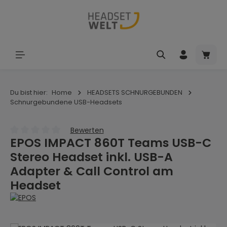
Zum Hauptinhalt springen
Waren
Du bist hier:
Home
HEADSETS SCHNURGEBUNDEN
Schnurgebundene USB-Headsets
Bewerten
EPOS IMPACT 860T Teams USB-C
Durchschnittliche Bewertung von 0 von 5 Sternen
Stereo Headset inkl. USB-A
Adapter & Call Control am
Headset