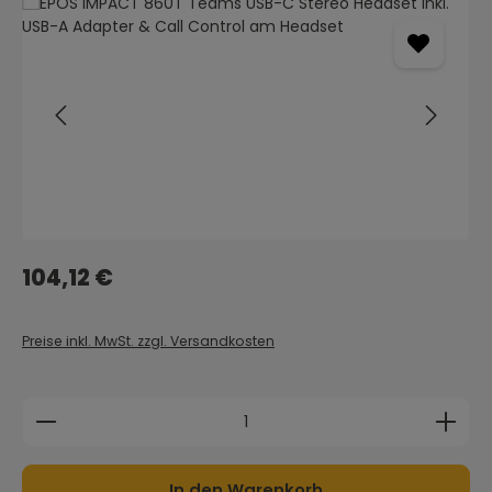
Bildergalerie überspringen
Regulärer Preis:
104,12 €
Preise inkl. MwSt. zzgl. Versandkosten
Produkt Anzahl: Gib den gewünschten Wert ein 
In den Warenkorb