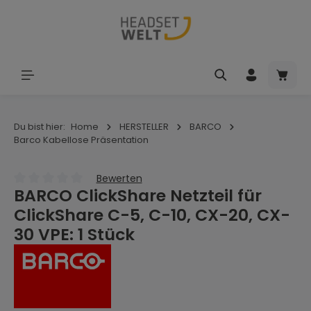
Zum Hauptinhalt springen
Waren
Du bist hier:
Home
HERSTELLER
BARCO
Barco Kabellose Präsentation
Bewerten
BARCO ClickShare Netzteil für
Durchschnittliche Bewertung von 0 von 5 Sternen
ClickShare C-5, C-10, CX-20, CX-
30 VPE: 1 Stück