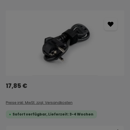
Bildergalerie überspringen
Regulärer Preis:
17,85 €
Preise inkl. MwSt. zzgl. Versandkosten
Sofort verfügbar, Lieferzeit: 3-4 Wochen
Produkt Anzahl: Gib den gewünschten Wert ein 