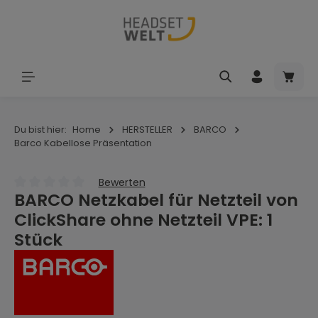
Zum Hauptinhalt springen
Waren
Du bist hier:
Home
HERSTELLER
BARCO
Barco Kabellose Präsentation
Bewerten
BARCO Netzkabel für Netzteil von
Durchschnittliche Bewertung von 0 von 5 Sternen
ClickShare ohne Netzteil VPE: 1
Stück