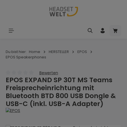
Zum Hauptinhalt springen
Waren
Du bist hier:
Home
HERSTELLER
EPOS
EPOS Speakerphones
Bewerten
EPOS EXPAND SP 30T MS Teams
Durchschnittliche Bewertung von 0 von 5 Sternen
Freisprecheinrichtung mit
Bluetooth BTD 800 USB Dongle &
USB-C (inkl. USB-A Adapter)