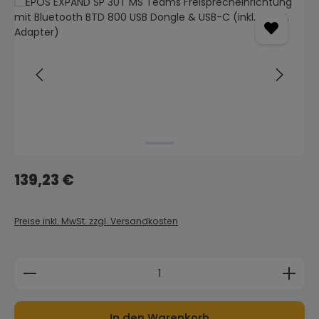
Bildergalerie überspringen
Regulärer Preis:
139,23 €
Preise inkl. MwSt. zzgl. Versandkosten
Produkt Anzahl: Gib den gewünschten Wert ein 
In den Warenkorb