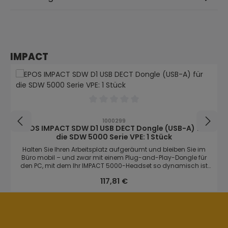
Produktgalerie überspringen
IMPACT
Durchschnittliche Bewertung von 0 von
1000299
EPOS IMPACT SDW D1 USB DECT Dongle (USB-A) für
die SDW 5000 Serie VPE: 1 Stück
Halten Sie Ihren Arbeitsplatz aufgeräumt und bleiben Sie im
Büro mobil – und zwar mit einem Plug-and-Play-Dongle für
den PC, mit dem Ihr IMPACT 5000-Headset so dynamisch ist
wie Sie selbst. Der DECT-Dongle optimiert Ihre Produktivität im
Regulärer Preis:
117,81 €
Büro oder bei der Arbeit zu Hause. Mit einer Plug-and-Play-
Dongle in offenen Büroumgebungen den Arbeitsplatz wechseln
und flexibel arbeiten. So ist Ihr Headset immer einsatzbereit.Der
DECT-Dongle optimiert Ihre Produktivität im Büro oder bei der
Arbeit zu Hause. Diese clevere, portable Lösung ergänzt die
reduzierten Büros von heute und sorgt dafür, dass Sie auch in