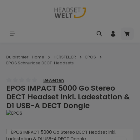
Zum Hauptinhalt springen
Waren
Du bist hier:
Home
HERSTELLER
EPOS
EPOS Schnurlose DECT-Headsets
Bewerten
EPOS IMPACT 5000 Go Stereo
Durchschnittliche Bewertung von 0 von 5 Sternen
DECT Headset inkl. Ladestation &
D1 USB-A DECT Dongle
Bildergalerie überspringen