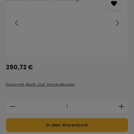
Regulärer Preis:
290,72 €
Preise inkl. MwSt. zzgl. Versandkosten
Produkt Anzahl: Gib den gewünschten Wert ein 
In den Warenkorb