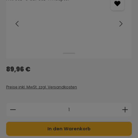
Regulärer Preis:
89,96 €
Preise inkl. MwSt. zzgl. Versandkosten
Produkt Anzahl: Gib den gewünschten Wert ein 
In den Warenkorb