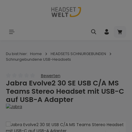
Zum Hauptinhalt springen
Waren
Du bist hier:
Home
HEADSETS SCHNURGEBUNDEN
Schnurgebundene USB-Headsets
Bewerten
Jabra Evolve2 30 SE USB C/A MS
Durchschnittliche Bewertung von 0 von 5 Sternen
Teams Stereo Headset mit USB-C
auf USB-A Adapter
Bildergalerie überspringen