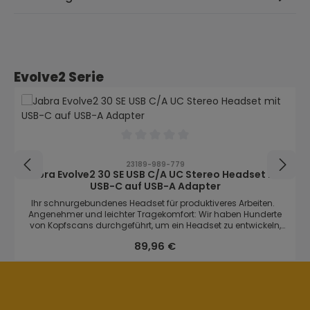
Produktgalerie überspringen
Evolve2 Serie
Durchschnittliche Bewertung von 0 von
23189-989-779
Jabra Evolve2 30 SE USB C/A UC Stereo Headset mit
USB-C auf USB-A Adapter
Ihr schnurgebundenes Headset für produktiveres Arbeiten.
Angenehmer und leichter Tragekomfort: Wir haben Hunderte
von Kopfscans durchgeführt, um ein Headset zu entwickeln,
das ultraleicht ist und höchsten Tragekomfort bietet. Dazu
Regulärer Preis:
89,96 €
tragen auch der mit Edelstahl verstärkte Überkopfbügel und ein
neues Design bei, das einen sanften, gleichmäßigen Druck
ausübt. Denn ganztägiger Tragekomfort gewährleistet
ganztägige Produktivität. Präzise Anrufe für produktive
Zusammenarbeit: Ein hochentwickeltes Audiosystem mit zwei
Mikrofonen erfasst Ihre Stimme, analysiert gleichzeitig die