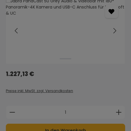
Bildergalerie überspringen
Regulärer Preis:
1.227,13 €
Preise inkl. MwSt. zzgl. Versandkosten
Produkt Anzahl: Gib den gewünschten Wert ein 
In den Warenkorb