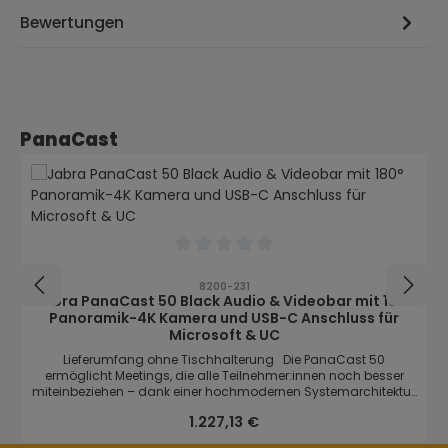
Bewertungen
Produktgalerie überspringen
PanaCast
Durchschnittliche Bewertung von 0 von
8200-231
Jabra PanaCast 50 Black Audio & Videobar mit 180°
Panoramik-4K Kamera und USB-C Anschluss für
Microsoft & UC
Lieferumfang ohne Tischhalterung Die PanaCast 50
ermöglicht Meetings, die alle Teilnehmer:innen noch besser
miteinbeziehen – dank einer hochmodernen Systemarchitektur,
die neun Edge- und zwei Edge-KI-Prozessoren umfasst und
Regulärer Preis:
1.227,13 €
eine Reihe von intelligenten Funktionen bietet. Nahtlose 180°
Panorama-Videokonferenzansicht in 4k-Auflösung: Drei 13-