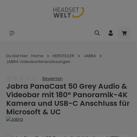
Zum Hauptinhalt springen
Waren
Du bist hier:
Home
HERSTELLER
JABRA
JABRA Videokonferenzlösungen
Bewerten
Jabra PanaCast 50 Grey Audio &
Durchschnittliche Bewertung von 0 von 5 Sternen
Videobar mit 180° Panoramik-4K
Kamera und USB-C Anschluss für
Microsoft & UC