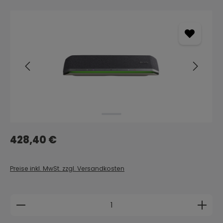
Bildergalerie überspringen
Regulärer Preis:
428,40 €
Preise inkl. MwSt. zzgl. Versandkosten
Produkt Anzahl: Gib den gewünschten Wert ein 