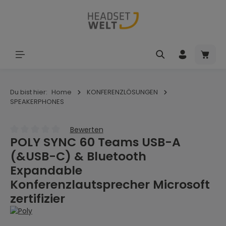
Zum Hauptinhalt springen
Waren
Du bist hier:
Home
KONFERENZLÖSUNGEN
SPEAKERPHONES
Bewerten
POLY SYNC 60 Teams USB-A
Durchschnittliche Bewertung von 0 von 5 Sternen
(&USB-C) & Bluetooth
Expandable
Konferenzlautsprecher Microsoft
zertifizier