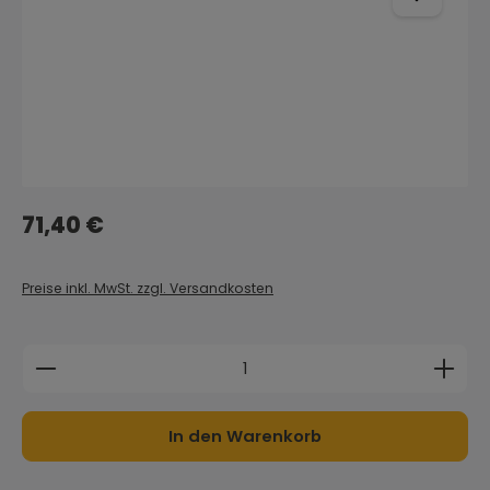
Regulärer Preis:
71,40 €
Preise inkl. MwSt. zzgl. Versandkosten
Produkt Anzahl: Gib den gewünschten Wert ein 
In den Warenkorb