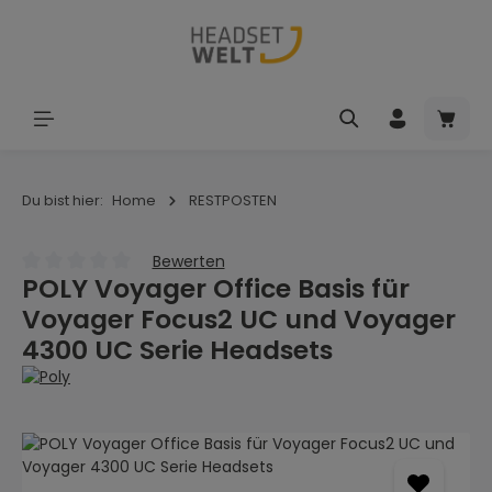
Zum Hauptinhalt springen
Waren
Du bist hier:
Home
RESTPOSTEN
Bewerten
POLY Voyager Office Basis für
Durchschnittliche Bewertung von 0 von 5 Sternen
Voyager Focus2 UC und Voyager
4300 UC Serie Headsets
Bildergalerie überspringen